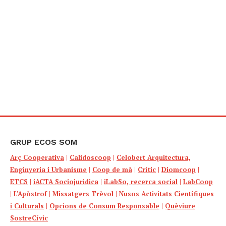
GRUP ECOS SOM
Arç Cooperativa
|
Calidoscoop
|
Celobert Arquitectura,
Enginyeria i Urbanisme
|
Coop de mà
|
Crític
|
Diomcoop
|
ETCS
|
iACTA Sociojuridica
|
iLabSo, recerca social
|
LabCoop
|
L’Apòstrof
|
Missatgers Trèvol
|
Nusos Activitats Científiques
i Culturals
|
Opcions de Consum Responsable
|
Quèviure
|
SostreCívic