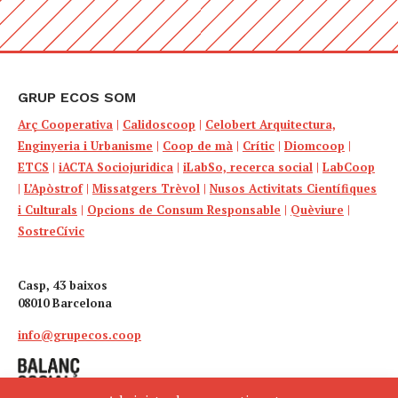
GRUP ECOS SOM
Arç Cooperativa
|
Calidoscoop
|
Celobert Arquitectura,
Enginyeria i Urbanisme
|
Coop de mà
|
Crític
|
Diomcoop
|
ETCS
|
iACTA Sociojuridica
|
iLabSo, recerca social
|
LabCoop
|
L’Apòstrof
|
Missatgers Trèvol
|
Nusos Activitats Científiques
i Culturals
|
Opcions de Consum Responsable
|
Quèviure
|
SostreCívic
Casp, 43 baixos
08010 Barcelona
info@grupecos.coop