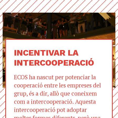
INCENTIVAR LA
INTERCOOPERACIÓ
ECOS ha nascut per potenciar la
cooperació entre les empreses del
grup, és a dir, allò que coneixem
com a intercooperació. Aquesta
intercooperació pot adoptar
moltes formes diferents, però una