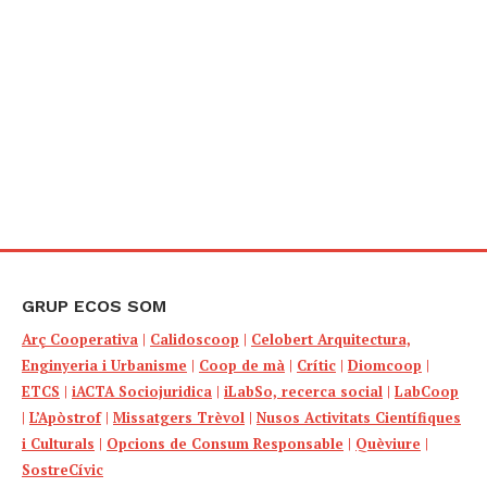
GRUP ECOS SOM
Arç Cooperativa
|
Calidoscoop
|
Celobert Arquitectura,
Enginyeria i Urbanisme
|
Coop de mà
|
Crític
|
Diomcoop
|
ETCS
|
iACTA Sociojuridica
|
iLabSo, recerca social
|
LabCoop
|
L’Apòstrof
|
Missatgers Trèvol
|
Nusos Activitats Científiques
i Culturals
|
Opcions de Consum Responsable
|
Quèviure
|
SostreCívic