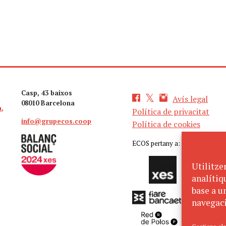
Casp, 43 baixos
Avís legal
08010 Barcelona
a,
Política de privacitat
info@grupecos.coop
Política de cookies
ECOS pertany a:
Utilitze
analítiq
base a un
navegaci