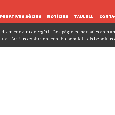
PERATIVES SÒCIES
NOTÍCIES
TAULELL
CONTA
 el seu consum energètic. Les pàgines marcades amb un 
litat.
Aquí
us expliquem com ho hem fet i els beneficis 