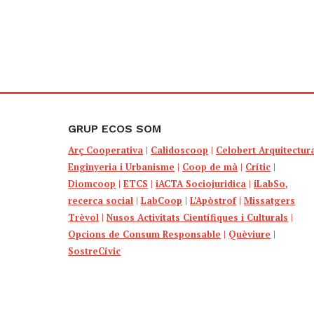
GRUP ECOS SOM
Arç Cooperativa
|
Calidoscoop
|
Celobert Arquitectur
Enginyeria i Urbanisme
|
Coop de mà
|
Crític
|
Diomcoop
|
ETCS
|
iACTA Sociojuridica
|
iLabSo,
recerca social
|
LabCoop
|
L’Apòstrof
|
Missatgers
Trèvol
|
Nusos Activitats Científiques i Culturals
|
Opcions de Consum Responsable
|
Quèviure
|
SostreCívic