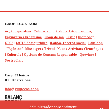
GRUP ECOS SOM
Arç Cooperativa
|
Calidoscoop
|
Celobert Arquitectura,
Enginyeria i Urbanisme
|
Coop de mà
|
Crític
|
Diomcoop
|
ETCS
|
iACTA Sociojuridica
|
iLabSo, recerca social
|
LabCoop
|
L’Apòstrof
|
Missatgers Trèvol
|
Nusos Activitats Científiques
i Culturals
|
Opcions de Consum Responsable
|
Quèviure
|
SostreCívic
Casp, 43 baixos
08010 Barcelona
info@grupecos.coop
Administrador consentiment