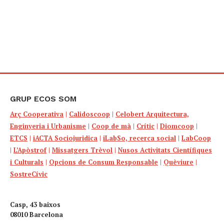
GRUP ECOS SOM
Arç Cooperativa
|
Calidoscoop
|
Celobert Arquitectura,
Enginyeria i Urbanisme
|
Coop de mà
|
Crític
|
Diomcoop
|
ETCS
|
iACTA Sociojuridica
|
iLabSo, recerca social
|
LabCoop
|
L’Apòstrof
|
Missatgers Trèvol
|
Nusos Activitats Científiques
i Culturals
|
Opcions de Consum Responsable
|
Quèviure
|
SostreCívic
Casp, 43 baixos
08010 Barcelona