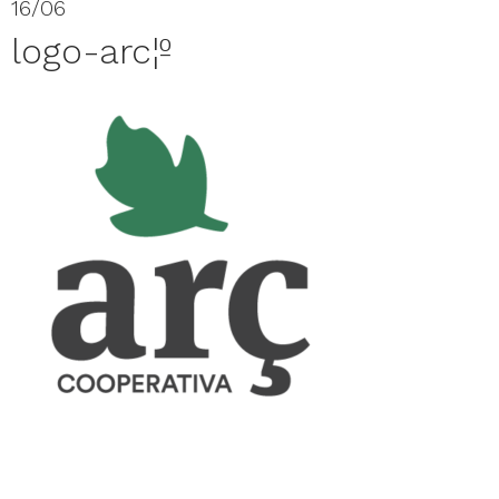
16/06
logo-arc¦º