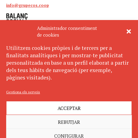
info@grupecos.coop
Administrador consentiment
de cookies
Utilitzem cookies pròpies i de tercers per a
finalitats analítiques i per mostrar-te publicitat
Avís legal
SUBSCRIU-TE
personalitzada en base a un perfil elaborat a partir
AL BUTLLETÍ
Política de privacitat
dels teus hàbits de navegació (per exemple,
Política de cookies
pàgines visitades).
ECOS pertany a:
Gestiona els serveis
ACCEPTAR
REBUTJAR
CONFIGURAR