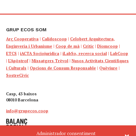
GRUP ECOS SOM
Arç Cooperativa
|
Calidoscoop
|
Celobert Arquitectura,
Enginyeria i Urbanisme
|
Coop de mà
|
Crític
|
Diomcoop
|
ETCS
|
iACTA Sociojuridica
|
iLabSo, recerca social
|
LabCoop
|
L’Apòstrof
|
Missatgers Trèvol
|
Nusos Activitats Científiques
i Culturals
|
Opcions de Consum Responsable
|
Quèviure
|
SostreCívic
Casp, 43 baixos
08010 Barcelona
info@grupecos.coop
Administrador consentiment