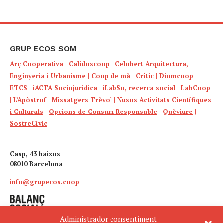
GRUP ECOS SOM
Arç Cooperativa
|
Calidoscoop
|
Celobert Arquitectura,
Enginyeria i Urbanisme
|
Coop de mà
|
Crític
|
Diomcoop
|
ETCS
|
iACTA Sociojuridica
|
iLabSo, recerca social
|
LabCoop
|
L’Apòstrof
|
Missatgers Trèvol
|
Nusos Activitats Científiques
i Culturals
|
Opcions de Consum Responsable
|
Quèviure
|
SostreCívic
Casp, 43 baixos
08010 Barcelona
info@grupecos.coop
Administrador consentiment