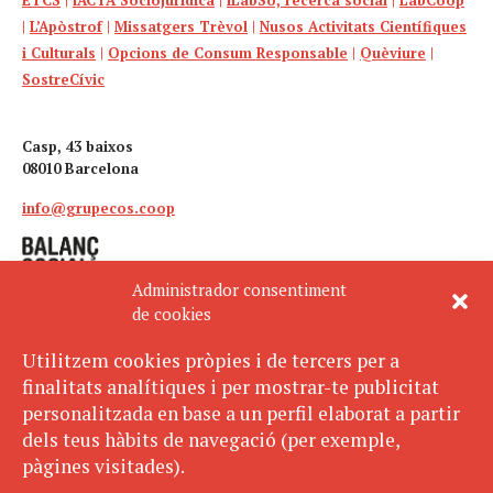
|
L’Apòstrof
|
Missatgers Trèvol
|
Nusos Activitats Científiques
i Culturals
|
Opcions de Consum Responsable
|
Quèviure
|
SostreCívic
Casp, 43 baixos
08010 Barcelona
info@grupecos.coop
Administrador consentiment
de cookies
Utilitzem cookies pròpies i de tercers per a
finalitats analítiques i per mostrar-te publicitat
Avís legal
SUBSCRIU-TE
personalitzada en base a un perfil elaborat a partir
AL BUTLLETÍ
Política de privacitat
dels teus hàbits de navegació (per exemple,
Política de cookies
pàgines visitades).
ECOS pertany a: