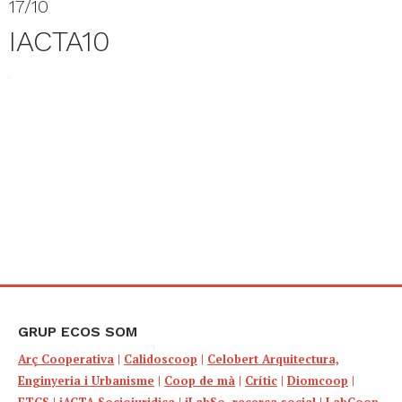
17/10
IACTA10
GRUP ECOS SOM
Arç Cooperativa
|
Calidoscoop
|
Celobert Arquitectura,
Enginyeria i Urbanisme
|
Coop de mà
|
Crític
|
Diomcoop
|
ETCS
|
iACTA Sociojuridica
|
iLabSo, recerca social
|
LabCoop