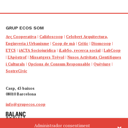
GRUP ECOS SOM
Arç Cooperativa
|
Calidoscoop
|
Celobert Arquitectura,
Enginyeria i Urbanisme
|
Coop de mà
|
Crític
|
Diomcoop
|
ETCS
|
iACTA Sociojuridica
|
iLabSo, recerca social
|
LabCoop
|
L’Apòstrof
|
Missatgers Trèvol
|
Nusos Activitats Científiques
i Culturals
|
Opcions de Consum Responsable
|
Quèviure
|
SostreCívic
Casp, 43 baixos
08010 Barcelona
info@grupecos.coop
Administrador consentiment