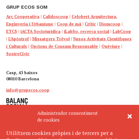
GRUP ECOS SOM
Arç Cooperativa
|
Calidoscoop
|
Celobert Arquitectura,
Enginyeria i Urbanisme
|
Coop de mà
|
Crític
|
Diomcoop
|
ETCS
|
iACTA Sociojuridica
|
iLabSo, recerca social
|
LabCoop
|
L’Apòstrof
|
Missatgers Trèvol
|
Nusos Activitats Científiques
i Culturals
|
Opcions de Consum Responsable
|
Quèviure
|
SostreCívic
Casp, 43 baixos
08010 Barcelona
info@grupecos.coop
Administrador consentiment
de cookies
Utilitzem cookies pròpies i de tercers per a