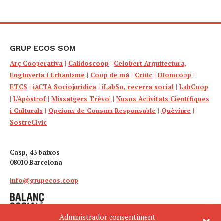
GRUP ECOS SOM
Arç Cooperativa
|
Calidoscoop
|
Celobert Arquitectura,
Enginyeria i Urbanisme
|
Coop de mà
|
Crític
|
Diomcoop
|
ETCS
|
iACTA Sociojuridica
|
iLabSo, recerca social
|
LabCoop
|
L’Apòstrof
|
Missatgers Trèvol
|
Nusos Activitats Científiques
i Culturals
|
Opcions de Consum Responsable
|
Quèviure
|
SostreCívic
Casp, 43 baixos
08010 Barcelona
info@grupecos.coop
Administrador consentiment