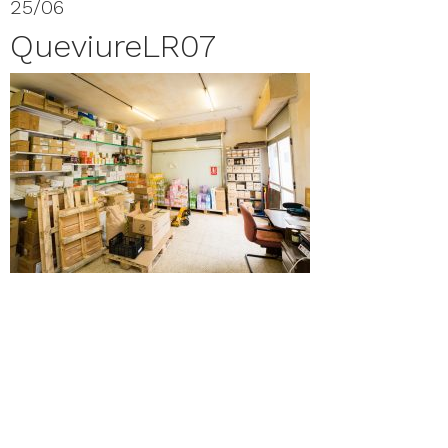
25/06
QueviureLR07