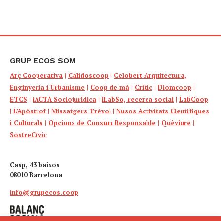
GRUP ECOS SOM
Arç Cooperativa
|
Calidoscoop
|
Celobert Arquitectura,
Enginyeria i Urbanisme
|
Coop de mà
|
Crític
|
Diomcoop
|
ETCS
|
iACTA Sociojuridica
|
iLabSo, recerca social
|
LabCoop
|
L’Apòstrof
|
Missatgers Trèvol
|
Nusos Activitats Científiques
i Culturals
|
Opcions de Consum Responsable
|
Quèviure
|
SostreCívic
Casp, 43 baixos
08010 Barcelona
info@grupecos.coop