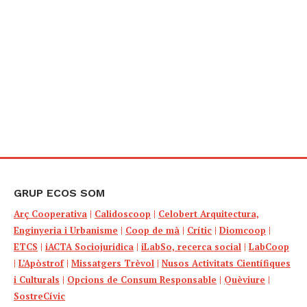
GRUP ECOS SOM
Arç Cooperativa
|
Calidoscoop
|
Celobert Arquitectura,
Enginyeria i Urbanisme
|
Coop de mà
|
Crític
|
Diomcoop
|
ETCS
|
iACTA Sociojuridica
|
iLabSo, recerca social
|
LabCoop
|
L’Apòstrof
|
Missatgers Trèvol
|
Nusos Activitats Científiques
i Culturals
|
Opcions de Consum Responsable
|
Quèviure
|
SostreCívic