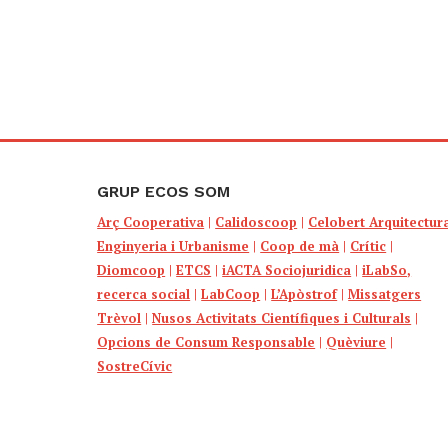
GRUP ECOS SOM
Arç Cooperativa
|
Calidoscoop
|
Celobert Arquitectur
Enginyeria i Urbanisme
|
Coop de mà
|
Crític
|
Diomcoop
|
ETCS
|
iACTA Sociojuridica
|
iLabSo,
recerca social
|
LabCoop
|
L’Apòstrof
|
Missatgers
Trèvol
|
Nusos Activitats Científiques i Culturals
|
Opcions de Consum Responsable
|
Quèviure
|
SostreCívic