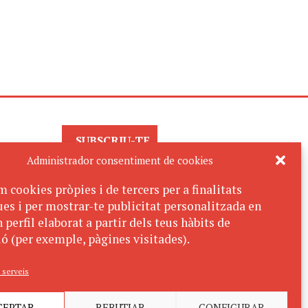
SUBSCRIU-TE
AL BUTLLETÍ
Administrador consentiment de cookies
m cookies pròpies i de tercers per a finalitats
ues i per mostrar-te publicitat personalitzada en
 perfil elaborat a partir dels teus hàbits de
ó (per exemple, pàgines visitades).
 serveis
CEPTAR
REBUTJAR
CONFIGURAR