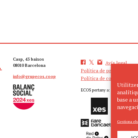
Casp, 43 baixos
Avís legal
08010 Barcelona
a,
Política de privacitat
info@grupecos.coop
Política de cookies
Utilitze
ECOS pertany a:
analítiq
base a un
navegaci
Gestiona els
AC