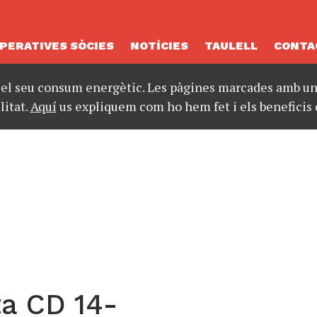
PERATIVES SÒCIES
NOTÍCIES
TAULELL
CONTA
 el seu consum energètic. Les pàgines marcades amb un 
litat.
Aquí
us expliquem com ho hem fet i els beneficis 
a CD 14-