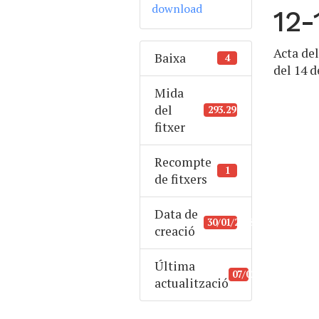
download
12-
Acta de
Baixa
4
del 14 
Mida
del
293.29 KB
fitxer
Recompte
1
de fitxers
Data de
30/01/2018
creació
Última
07/02/2022
actualització