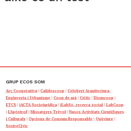
GRUP ECOS SOM
Arç Cooperativa
|
Calidoscoop
|
Celobert Arquitectura,
Enginyeria i Urbanisme
|
Coop de mà
|
Crític
|
Diomcoop
|
ETCS
|
iACTA Sociojuridica
|
iLabSo, recerca social
|
LabCoop
|
L’Apòstrof
|
Missatgers Trèvol
|
Nusos Activitats Científiques
i Culturals
|
Opcions de Consum Responsable
|
Quèviure
|
SostreCívic