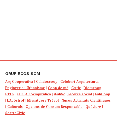
GRUP ECOS SOM
Arç Cooperativa
|
Calidoscoop
|
Celobert Arquitectura,
Enginyeria i Urbanisme
|
Coop de mà
|
Crític
|
Diomcoop
|
ETCS
|
iACTA Sociojuridica
|
iLabSo, recerca social
|
LabCoop
|
L’Apòstrof
|
Missatgers Trèvol
|
Nusos Activitats Científiques
i Culturals
|
Opcions de Consum Responsable
|
Quèviure
|
SostreCívic