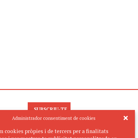
SUBSCRIU-TE
AL BUTLLETÍ
Administrador consentiment de cookies
m cookies pròpies i de tercers per a finalitats