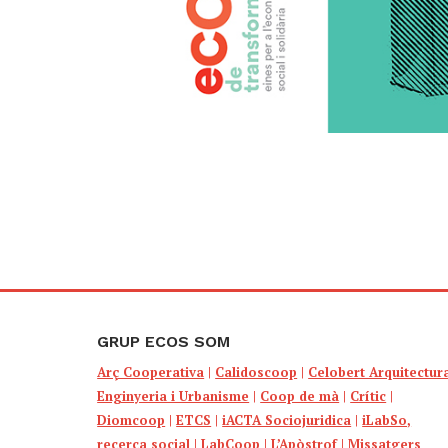
GRUP ECOS SOM
Arç Cooperativa
|
Calidoscoop
|
Celobert Arquitectur
Enginyeria i Urbanisme
|
Coop de mà
|
Crític
|
Diomcoop
|
ETCS
|
iACTA Sociojuridica
|
iLabSo,
recerca social
|
LabCoop
|
L’Apòstrof
|
Missatgers