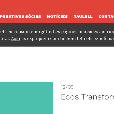
PERATIVES SÒCIES
NOTÍCIES
TAULELL
CONTA
 el seu consum energètic. Les pàgines marcades amb un 
litat.
Aquí
us expliquem com ho hem fet i els beneficis 
12/09
Ecos Transfo