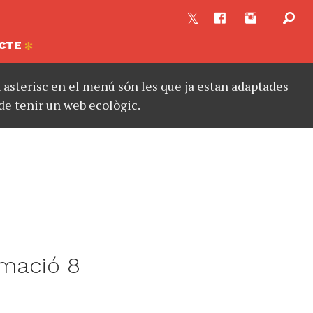
CTE
asterisc en el menú són les que ja estan adaptades
de tenir un web ecològic.
rmació 8