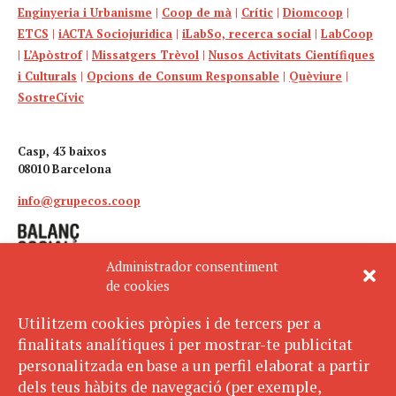
Enginyeria i Urbanisme
|
Coop de mà
|
Crític
|
Diomcoop
|
ETCS
|
iACTA Sociojuridica
|
iLabSo, recerca social
|
LabCoop
|
L’Apòstrof
|
Missatgers Trèvol
|
Nusos Activitats Científiques
i Culturals
|
Opcions de Consum Responsable
|
Quèviure
|
SostreCívic
Casp, 43 baixos
08010 Barcelona
info@grupecos.coop
Administrador consentiment
de cookies
Utilitzem cookies pròpies i de tercers per a
finalitats analítiques i per mostrar-te publicitat
Avís legal
SUBSCRIU-TE
personalitzada en base a un perfil elaborat a partir
AL BUTLLETÍ
Política de privacitat
dels teus hàbits de navegació (per exemple,
Política de cookies