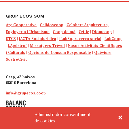
GRUP ECOS SOM
Arç Cooperativa
|
Calidoscoop
|
Celobert Arquitectura,
Enginyeria i Urbanisme
|
Coop de mà
|
Crític
|
Diomcoop
|
ETCS
|
iACTA Sociojuridica
|
iLabSo, recerca social
|
LabCoop
|
L’Apòstrof
|
Missatgers Trèvol
|
Nusos Activitats Científiques
i Culturals
|
Opcions de Consum Responsable
|
Quèviure
|
SostreCívic
Casp, 43 baixos
08010 Barcelona
info@grupecos.coop
Administrador consentiment
de cookies