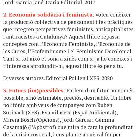
Jordi Garcia Jané. Icaria Editorial. 2017
2. Economia solidària i feminista
: Voleu conèixer
la producció col·lectiva de pensament i les pràctiques
que integren perspectives feministes, anticapitalistes
i antiracistes a Catalunya? Aquest llibre repassa
conceptes com l’Economia Feminista, l’Economia de
les Cures, l’Ecofeminisme i el Feminisme Decolonial.
Tant si tot això et sona a xinès com si ja ho coneixes i
t’interessa aprofundir-hi, aquest llibre és per a tu.
Diverses autores. Editorial Pol·len i XES. 2020
3. Futurs (im)possibles
: Parlem d’un futur no només
possible, sinó estimable, preciós, desitjable. Un llibre
polifònic amb veus de companyes com Rubén
Suriñach (XES), Eva Vilaseca (Espai Ambiental),
Mireia Bosch (Opcions), Jordi Garcia i Gemma
Casamajó (l’Apòstrof) que mira de cara la profunditat
de la crisi ecosocial, i ens planteja què cal fer per