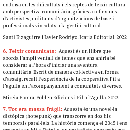
endinsa en les dificultats i els reptes de teixir cultura
amb perspectiva comunitària, gràcies a reflexions
d’activistes, militants d’organitzacions de base i
professionals vinculats a la gestió cultural.
Santi Eizaguirre i Javier Rodrigo. Icaria Editorial. 2022
6. Teixir comunitats:
Aquest és un llibre que
aborda l’ampli ventall de temes que ens aniria bé
considerar a l’hora d’iniciar una aventura
comunitària. Escrit de manera col·lectiva en forma
d’assaig, recull l’experiència de la cooperativa Fil a
l’agulla en l’acompanyament a comunitats diverses.
Mireia Parera. Pol·len Edicions i Fil a l’Agulla. 2023
7. Tot era massa fràgil:
Aquesta és una novel·la
distòpica (hopepunk) que transcorre en dos fils
temporals paral·lels. La història comença el 2045 i ens
presenta en Miki Batalla, un periodista depressiu que