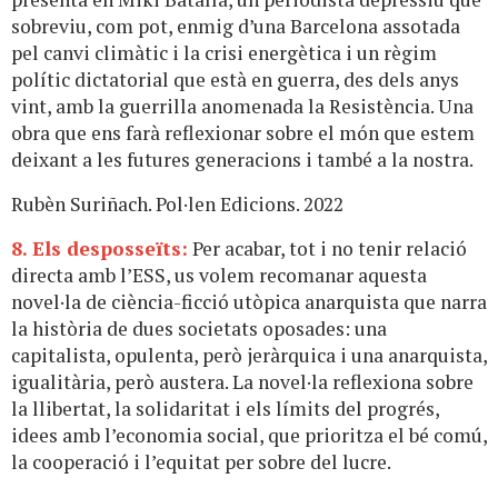
sobreviu, com pot, enmig d’una Barcelona assotada
pel canvi climàtic i la crisi energètica i un règim
polític dictatorial que està en guerra, des dels anys
vint, amb la guerrilla anomenada la Resistència. Una
obra que ens farà reflexionar sobre el món que estem
deixant a les futures generacions i també a la nostra.
Rubèn Suriñach. Pol·len Edicions. 2022
8. Els desposseïts:
Per acabar, tot i no tenir relació
directa amb l’ESS, us volem recomanar aquesta
novel·la de ciència-ficció utòpica anarquista que narra
la història de dues societats oposades: una
capitalista, opulenta, però jeràrquica i una anarquista,
igualitària, però austera. La novel·la reflexiona sobre
la llibertat, la solidaritat i els límits del progrés,
idees amb l’economia social, que prioritza el bé comú,
la cooperació i l’equitat per sobre del lucre.