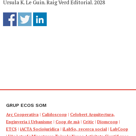
Ursula K. Le Guin. Raig Verd Editorial. 2028
GRUP ECOS SOM
Arç Cooperativa
|
Calidoscoop
|
Celobert Arquitectura,
Enginyeria i Urbanisme
|
Coop de mà
|
Crític
|
Diomcoop
|
ETCS
|
iACTA Sociojuridica
|
iLabSo, recerca social
|
LabCoop