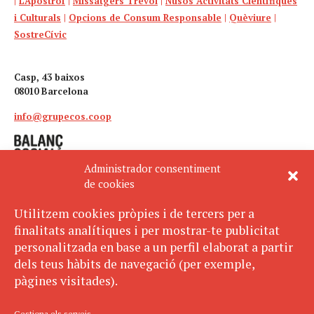
|
L’Apòstrof
|
Missatgers Trèvol
|
Nusos Activitats Científiques
i Culturals
|
Opcions de Consum Responsable
|
Quèviure
|
SostreCívic
Casp, 43 baixos
08010 Barcelona
info@grupecos.coop
Administrador consentiment
de cookies
Utilitzem cookies pròpies i de tercers per a
finalitats analítiques i per mostrar-te publicitat
Avís legal
SUBSCRIU-TE
personalitzada en base a un perfil elaborat a partir
AL BUTLLETÍ
Política de privacitat
dels teus hàbits de navegació (per exemple,
Política de cookies
pàgines visitades).
ECOS pertany a:
Gestiona els serveis