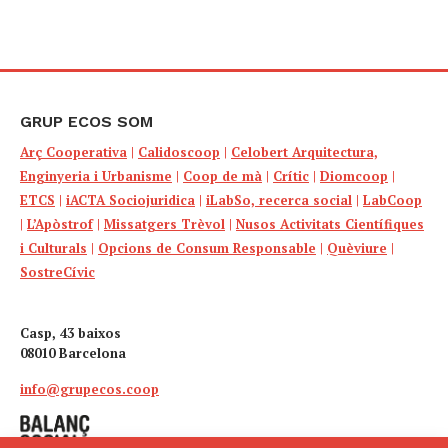
GRUP ECOS SOM
Arç Cooperativa
|
Calidoscoop
|
Celobert Arquitectura,
Enginyeria i Urbanisme
|
Coop de mà
|
Crític
|
Diomcoop
|
ETCS
|
iACTA Sociojuridica
|
iLabSo, recerca social
|
LabCoop
|
L’Apòstrof
|
Missatgers Trèvol
|
Nusos Activitats Científiques
i Culturals
|
Opcions de Consum Responsable
|
Quèviure
|
SostreCívic
Casp, 43 baixos
08010 Barcelona
info@grupecos.coop