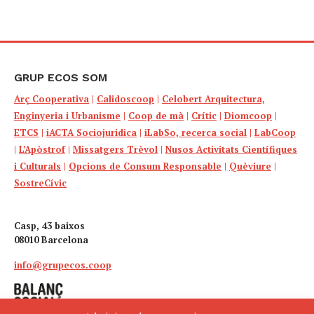
GRUP ECOS SOM
Arç Cooperativa
|
Calidoscoop
|
Celobert Arquitectura,
Enginyeria i Urbanisme
|
Coop de mà
|
Crític
|
Diomcoop
|
ETCS
|
iACTA Sociojuridica
|
iLabSo, recerca social
|
LabCoop
|
L’Apòstrof
|
Missatgers Trèvol
|
Nusos Activitats Científiques
i Culturals
|
Opcions de Consum Responsable
|
Quèviure
|
SostreCívic
Casp, 43 baixos
08010 Barcelona
info@grupecos.coop