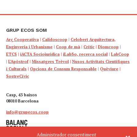
GRUP ECOS SOM
Arç Cooperativa
|
Calidoscoop
|
Celobert Arquitectura,
Enginyeria i Urbanisme
|
Coop de mà
|
Crític
|
Diomcoop
|
ETCS
|
iACTA Sociojuridica
|
iLabSo, recerca social
|
LabCoop
|
L’Apòstrof
|
Missatgers Trèvol
|
Nusos Activitats Científiques
i Culturals
|
Opcions de Consum Responsable
|
Quèviure
|
SostreCívic
Casp, 43 baixos
08010 Barcelona
info@grupecos.coop
Administrador consentiment