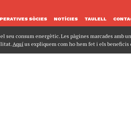
PERATIVES SÒCIES
NOTÍCIES
TAULELL
CONTA
 el seu consum energètic. Les pàgines marcades amb un 
litat.
Aquí
us expliquem com ho hem fet i els beneficis 