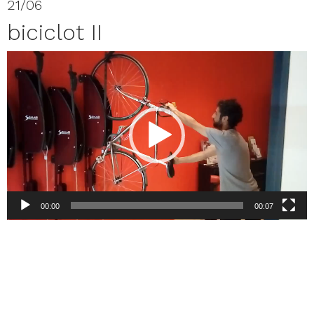
21/06
biciclot II
Reproductor
de
vídeo
00:00
00:07