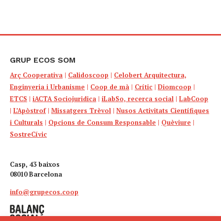
GRUP ECOS SOM
Arç Cooperativa
|
Calidoscoop
|
Celobert Arquitectura,
Enginyeria i Urbanisme
|
Coop de mà
|
Crític
|
Diomcoop
|
ETCS
|
iACTA Sociojuridica
|
iLabSo, recerca social
|
LabCoop
|
L’Apòstrof
|
Missatgers Trèvol
|
Nusos Activitats Científiques
i Culturals
|
Opcions de Consum Responsable
|
Quèviure
|
SostreCívic
Casp, 43 baixos
08010 Barcelona
info@grupecos.coop