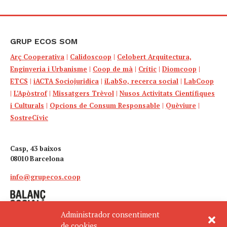
GRUP ECOS SOM
Arç Cooperativa
|
Calidoscoop
|
Celobert Arquitectura,
Enginyeria i Urbanisme
|
Coop de mà
|
Crític
|
Diomcoop
|
ETCS
|
iACTA Sociojuridica
|
iLabSo, recerca social
|
LabCoop
|
L’Apòstrof
|
Missatgers Trèvol
|
Nusos Activitats Científiques
i Culturals
|
Opcions de Consum Responsable
|
Quèviure
|
SostreCívic
Casp, 43 baixos
08010 Barcelona
info@grupecos.coop
Administrador consentiment
de cookies