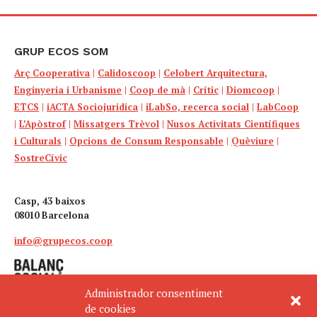
GRUP ECOS SOM
Arç Cooperativa
|
Calidoscoop
|
Celobert Arquitectura,
Enginyeria i Urbanisme
|
Coop de mà
|
Crític
|
Diomcoop
|
ETCS
|
iACTA Sociojuridica
|
iLabSo, recerca social
|
LabCoop
|
L’Apòstrof
|
Missatgers Trèvol
|
Nusos Activitats Científiques
i Culturals
|
Opcions de Consum Responsable
|
Quèviure
|
SostreCívic
Casp, 43 baixos
08010 Barcelona
info@grupecos.coop
Administrador consentiment
de cookies