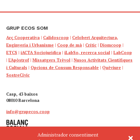
GRUP ECOS SOM
Arç Cooperativa
|
Calidoscoop
|
Celobert Arquitectura,
Enginyeria i Urbanisme
|
Coop de mà
|
Crític
|
Diomcoop
|
ETCS
|
iACTA Sociojuridica
|
iLabSo, recerca social
|
LabCoop
|
L’Apòstrof
|
Missatgers Trèvol
|
Nusos Activitats Científiques
i Culturals
|
Opcions de Consum Responsable
|
Quèviure
|
SostreCívic
Casp, 43 baixos
08010 Barcelona
info@grupecos.coop
Administrador consentiment