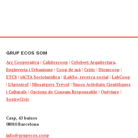
GRUP ECOS SOM
Arç Cooperativa
|
Calidoscoop
|
Celobert Arquitectura,
Enginyeria i Urbanisme
|
Coop de mà
|
Crític
|
Diomcoop
|
ETCS
|
iACTA Sociojuridica
|
iLabSo, recerca social
|
LabCoop
|
L’Apòstrof
|
Missatgers Trèvol
|
Nusos Activitats Científiques
i Culturals
|
Opcions de Consum Responsable
|
Quèviure
|
SostreCívic
Casp, 43 baixos
08010 Barcelona
info@grupecos.coop