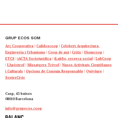
GRUP ECOS SOM
Arç Cooperativa
|
Calidoscoop
|
Celobert Arquitectura,
Enginyeria i Urbanisme
|
Coop de mà
|
Crític
|
Diomcoop
|
ETCS
|
iACTA Sociojuridica
|
iLabSo, recerca social
|
LabCoop
|
L’Apòstrof
|
Missatgers Trèvol
|
Nusos Activitats Científiques
i Culturals
|
Opcions de Consum Responsable
|
Quèviure
|
SostreCívic
Casp, 43 baixos
08010 Barcelona
info@grupecos.coop