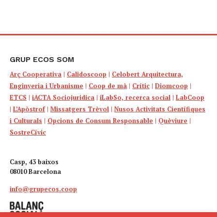
GRUP ECOS SOM
Arç Cooperativa
|
Calidoscoop
|
Celobert Arquitectura,
Enginyeria i Urbanisme
|
Coop de mà
|
Crític
|
Diomcoop
|
ETCS
|
iACTA Sociojuridica
|
iLabSo, recerca social
|
LabCoop
|
L’Apòstrof
|
Missatgers Trèvol
|
Nusos Activitats Científiques
i Culturals
|
Opcions de Consum Responsable
|
Quèviure
|
SostreCívic
Casp, 43 baixos
08010 Barcelona
info@grupecos.coop