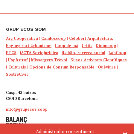
GRUP ECOS SOM
Arç Cooperativa
|
Calidoscoop
|
Celobert Arquitectura,
Enginyeria i Urbanisme
|
Coop de mà
|
Crític
|
Diomcoop
|
ETCS
|
iACTA Sociojuridica
|
iLabSo, recerca social
|
LabCoop
|
L’Apòstrof
|
Missatgers Trèvol
|
Nusos Activitats Científiques
i Culturals
|
Opcions de Consum Responsable
|
Quèviure
|
SostreCívic
Casp, 43 baixos
08010 Barcelona
info@grupecos.coop
Administrador consentiment