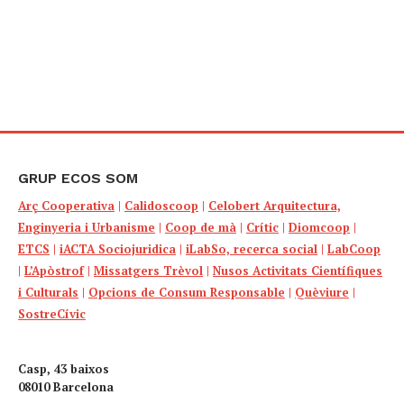
GRUP ECOS SOM
Arç Cooperativa
|
Calidoscoop
|
Celobert Arquitectura,
Enginyeria i Urbanisme
|
Coop de mà
|
Crític
|
Diomcoop
|
ETCS
|
iACTA Sociojuridica
|
iLabSo, recerca social
|
LabCoop
|
L’Apòstrof
|
Missatgers Trèvol
|
Nusos Activitats Científiques
i Culturals
|
Opcions de Consum Responsable
|
Quèviure
|
SostreCívic
Casp, 43 baixos
08010 Barcelona