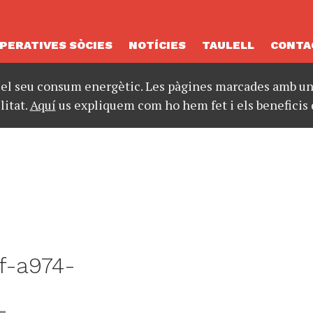
PERATIVES SÒCIES
NOTÍCIES
TAULELL
CONTA
 el seu consum energètic. Les pàgines marcades amb un 
litat.
Aquí
us expliquem com ho hem fet i els beneficis 
f-a974-