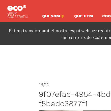
QUI SOM
QUE FEM
COO
Estem transformant el nostre espai web per reduir
amb criteris de sostenibi
16/12
9f07efac-4954-4bd
f5badc3877f1