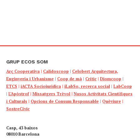
GRUP ECOS SOM
Arç Cooperativa
|
Calidoscoop
|
Celobert Arquitectura,
Enginyeria i Urbanisme
|
Coop de mà
|
Crític
|
Diomcoop
|
ETCS
|
iACTA Sociojuridica
|
iLabSo, recerca social
|
LabCoop
|
L’Apòstrof
|
Missatgers Trèvol
|
Nusos Activitats Científiques
i Culturals
|
Opcions de Consum Responsable
|
Quèviure
|
SostreCívic
Casp, 43 baixos
08010 Barcelona