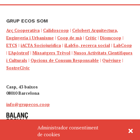
GRUP ECOS SOM
Arç Cooperativa
|
Calidoscoop
|
Celobert Arquitectura,
Enginyeria i Urbanisme
|
Coop de mà
|
Crític
|
Diomcoop
|
ETCS
|
iACTA Sociojuridica
|
iLabSo, recerca social
|
LabCoop
|
L’Apòstrof
|
Missatgers Trèvol
|
Nusos Activitats Científiques
i Culturals
|
Opcions de Consum Responsable
|
Quèviure
|
SostreCívic
Casp, 43 baixos
08010 Barcelona
info@grupecos.coop
Administrador consentiment
de cookies