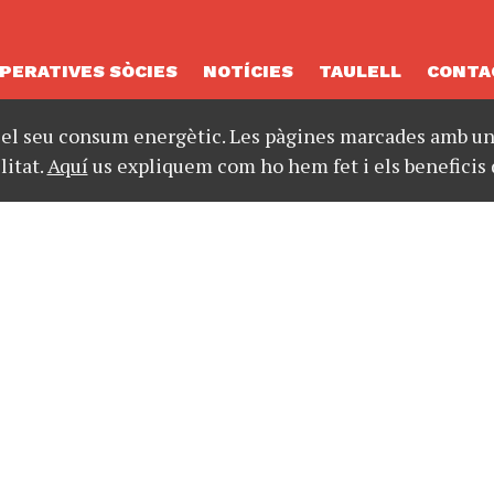
PERATIVES SÒCIES
NOTÍCIES
TAULELL
CONTA
 el seu consum energètic. Les pàgines marcades amb un 
litat.
Aquí
us expliquem com ho hem fet i els beneficis 