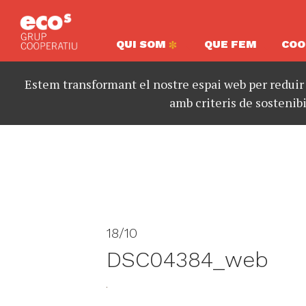
QUI SOM
QUE FEM
COO
Estem transformant el nostre espai web per reduir
amb criteris de sostenibi
18/10
DSC04384_web