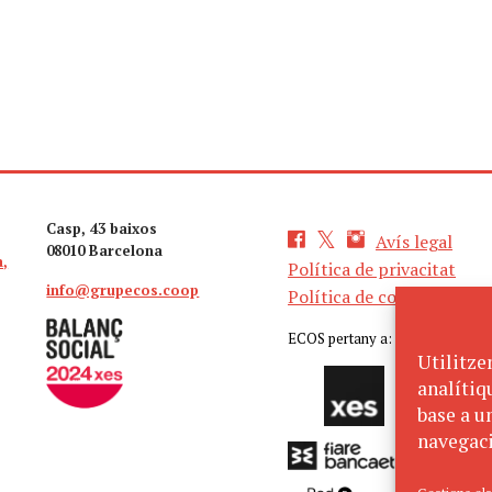
Casp, 43 baixos
Avís legal
08010 Barcelona
a,
Política de privacitat
info@grupecos.coop
Política de cookies
ECOS pertany a:
Utilitze
analítiq
base a un
navegaci