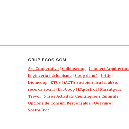
GRUP ECOS SOM
Arç Cooperativa
|
Calidoscoop
|
Celobert Arquitectur
Enginyeria i Urbanisme
|
Coop de mà
|
Crític
|
Diomcoop
|
ETCS
|
iACTA Sociojuridica
|
iLabSo,
recerca social
|
LabCoop
|
L’Apòstrof
|
Missatgers
Trèvol
|
Nusos Activitats Científiques i Culturals
|
Opcions de Consum Responsable
|
Quèviure
|
SostreCívic