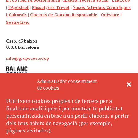
|
L’Apòstrof
|
Missatgers Trèvol
|
Nusos Activitats Científiques
i Culturals
|
Opcions de Consum Responsable
|
Quèviure
|
SostreCívic
Casp, 43 baixos
08010 Barcelona
info@grupecos.coop
Administrador consentiment
de cookies
Utilitzem cookies pròpies i de tercers per a
finalitats analítiques i per mostrar-te publicitat
Avís legal
SUBSCRIU-TE
personalitzada en base a un perfil elaborat a partir
AL BUTLLETÍ
Política de privacitat
dels teus hàbits de navegació (per exemple,
Política de cookies
pàgines visitades).
ECOS pertany a: