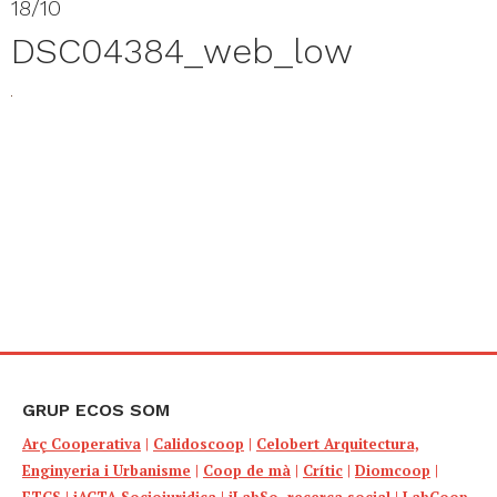
18/10
DSC04384_web_low
GRUP ECOS SOM
Arç Cooperativa
|
Calidoscoop
|
Celobert Arquitectura,
Enginyeria i Urbanisme
|
Coop de mà
|
Crític
|
Diomcoop
|
ETCS
|
iACTA Sociojuridica
|
iLabSo, recerca social
|
LabCoop