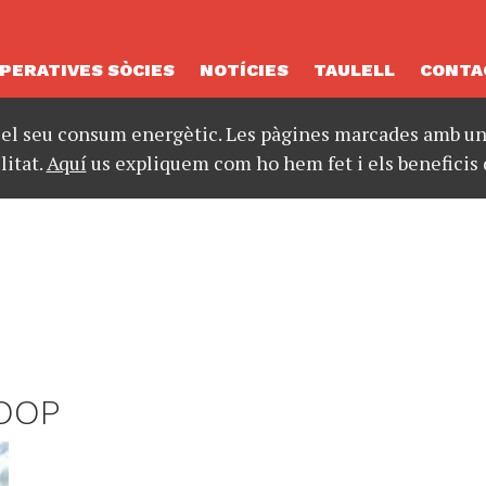
PERATIVES SÒCIES
NOTÍCIES
TAULELL
CONTA
 el seu consum energètic. Les pàgines marcades amb un 
litat.
Aquí
us expliquem com ho hem fet i els beneficis 
COOP