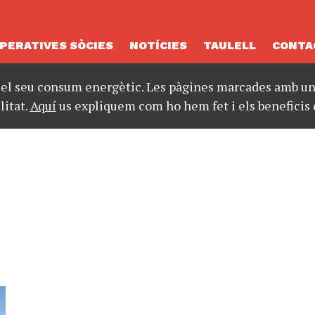
PERATIVES SÒCIES
NOTÍCIES
TAULELL
CONTA
 el seu consum energètic. Les pàgines marcades amb un 
litat.
Aquí
us expliquem com ho hem fet i els beneficis 