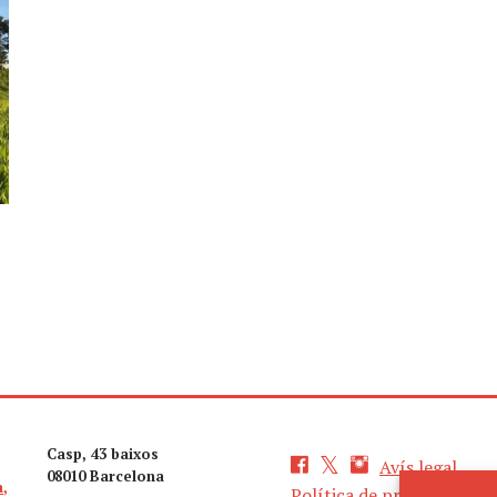
Casp, 43 baixos
Avís legal
08010 Barcelona
a,
Política de privacitat