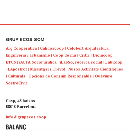
GRUP ECOS SOM
Arç Cooperativa
|
Calidoscoop
|
Celobert Arquitectura,
Enginyeria i Urbanisme
|
Coop de mà
|
Crític
|
Diomcoop
|
ETCS
|
iACTA Sociojuridica
|
iLabSo, recerca social
|
LabCoop
|
L’Apòstrof
|
Missatgers Trèvol
|
Nusos Activitats Científiques
i Culturals
|
Opcions de Consum Responsable
|
Quèviure
|
SostreCívic
Casp, 43 baixos
08010 Barcelona
info@grupecos.coop