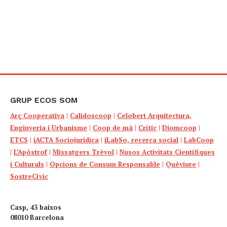
GRUP ECOS SOM
Arç Cooperativa
|
Calidoscoop
|
Celobert Arquitectura,
Enginyeria i Urbanisme
|
Coop de mà
|
Crític
|
Diomcoop
|
ETCS
|
iACTA Sociojuridica
|
iLabSo, recerca social
|
LabCoop
|
L’Apòstrof
|
Missatgers Trèvol
|
Nusos Activitats Científiques
i Culturals
|
Opcions de Consum Responsable
|
Quèviure
|
SostreCívic
Casp, 43 baixos
08010 Barcelona