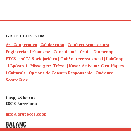
GRUP ECOS SOM
Arç Cooperativa
|
Calidoscoop
|
Celobert Arquitectura,
Enginyeria i Urbanisme
|
Coop de mà
|
Crític
|
Diomcoop
|
ETCS
|
iACTA Sociojuridica
|
iLabSo, recerca social
|
LabCoop
|
L’Apòstrof
|
Missatgers Trèvol
|
Nusos Activitats Científiques
i Culturals
|
Opcions de Consum Responsable
|
Quèviure
|
SostreCívic
Casp, 43 baixos
08010 Barcelona
info@grupecos.coop