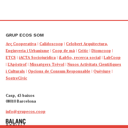
GRUP ECOS SOM
Arç Cooperativa
|
Calidoscoop
|
Celobert Arquitectura,
Enginyeria i Urbanisme
|
Coop de mà
|
Crític
|
Diomcoop
|
ETCS
|
iACTA Sociojuridica
|
iLabSo, recerca social
|
LabCoop
|
L’Apòstrof
|
Missatgers Trèvol
|
Nusos Activitats Científiques
i Culturals
|
Opcions de Consum Responsable
|
Quèviure
|
SostreCívic
Casp, 43 baixos
08010 Barcelona
info@grupecos.coop