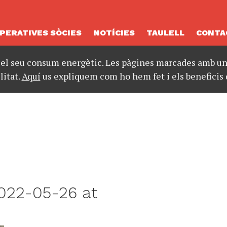
PERATIVES SÒCIES
NOTÍCIES
TAULELL
CONTA
 el seu consum energètic. Les pàgines marcades amb un 
litat.
Aquí
us expliquem com ho hem fet i els beneficis 
022-05-26 at