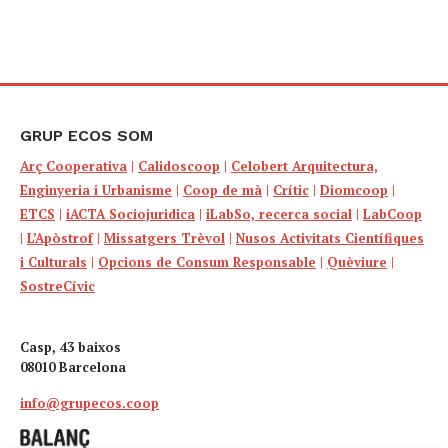
GRUP ECOS SOM
Arç Cooperativa
|
Calidoscoop
|
Celobert Arquitectura,
Enginyeria i Urbanisme
|
Coop de mà
|
Crític
|
Diomcoop
|
ETCS
|
iACTA Sociojuridica
|
iLabSo, recerca social
|
LabCoop
|
L’Apòstrof
|
Missatgers Trèvol
|
Nusos Activitats Científiques
i Culturals
|
Opcions de Consum Responsable
|
Quèviure
|
SostreCívic
Casp, 43 baixos
08010 Barcelona
info@grupecos.coop