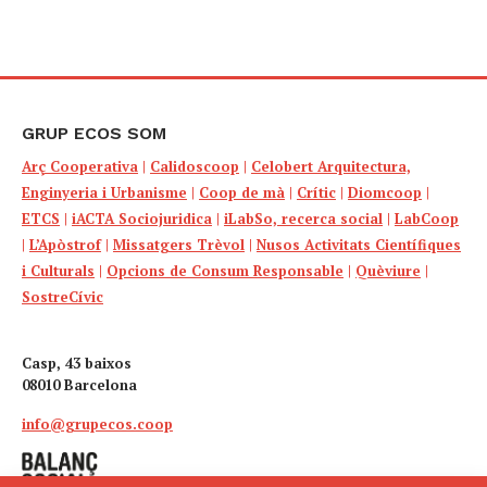
GRUP ECOS SOM
Arç Cooperativa
|
Calidoscoop
|
Celobert Arquitectura,
Enginyeria i Urbanisme
|
Coop de mà
|
Crític
|
Diomcoop
|
ETCS
|
iACTA Sociojuridica
|
iLabSo, recerca social
|
LabCoop
|
L’Apòstrof
|
Missatgers Trèvol
|
Nusos Activitats Científiques
i Culturals
|
Opcions de Consum Responsable
|
Quèviure
|
SostreCívic
Casp, 43 baixos
08010 Barcelona
info@grupecos.coop