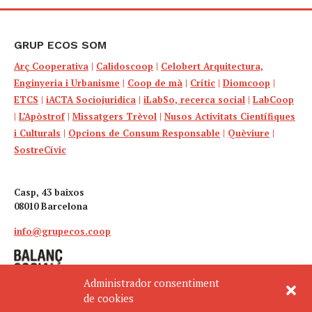
GRUP ECOS SOM
Arç Cooperativa
|
Calidoscoop
|
Celobert Arquitectura,
Enginyeria i Urbanisme
|
Coop de mà
|
Crític
|
Diomcoop
|
ETCS
|
iACTA Sociojuridica
|
iLabSo, recerca social
|
LabCoop
|
L’Apòstrof
|
Missatgers Trèvol
|
Nusos Activitats Científiques
i Culturals
|
Opcions de Consum Responsable
|
Quèviure
|
SostreCívic
Casp, 43 baixos
08010 Barcelona
info@grupecos.coop
Administrador consentiment
de cookies