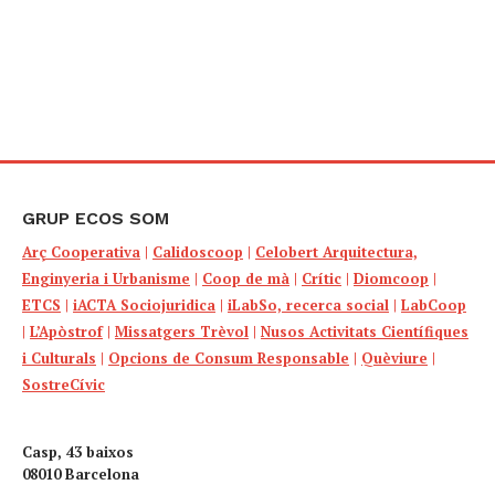
GRUP ECOS SOM
Arç Cooperativa
|
Calidoscoop
|
Celobert Arquitectura,
Enginyeria i Urbanisme
|
Coop de mà
|
Crític
|
Diomcoop
|
ETCS
|
iACTA Sociojuridica
|
iLabSo, recerca social
|
LabCoop
|
L’Apòstrof
|
Missatgers Trèvol
|
Nusos Activitats Científiques
i Culturals
|
Opcions de Consum Responsable
|
Quèviure
|
SostreCívic
Casp, 43 baixos
08010 Barcelona